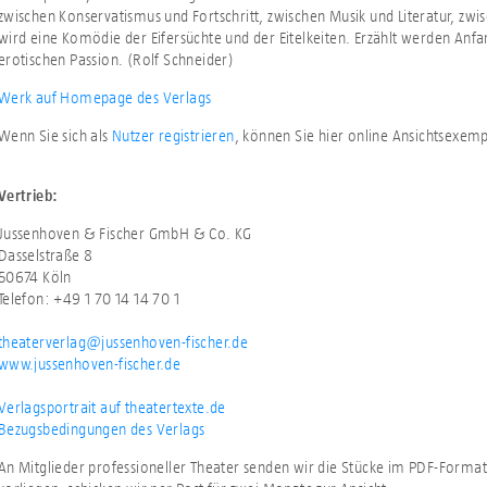
zwischen Konservatismus und Fortschritt, zwischen Musik und Literatur, zwi
wird eine Komödie der Eifersüchte und der Eitelkeiten. Erzählt werden Anf
erotischen Passion. (Rolf Schneider)
Werk auf Homepage des Verlags
Wenn Sie sich als
Nutzer registrieren
, können Sie hier online Ansichtsexem
Vertrieb:
Jussenhoven & Fischer GmbH & Co. KG
Dasselstraße 8
50674 Köln
Telefon: +49 1 70 14 14 70 1
theaterverlag@jussenhoven-fischer.de
www.jussenhoven-fischer.de
Verlagsportrait auf theatertexte.de
Bezugsbedingungen des Verlags
An Mitglieder professioneller Theater senden wir die Stücke im PDF-Format.