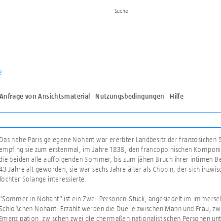
e
Anfrage von Ansichtsmaterial
Nutzungsbedingungen
Hilfe
Das nahe Paris gelegene Nohant war ererbter Landbesitz der französichen S
empfing sie zum erstenmal, im Jahre 1838, den francopolnischen Komponis
die beiden alle auffolgenden Sommer, bis zum jähen Bruch ihrer intimen 
43 Jahre alt geworden, sie war sechs Jahre älter als Chopin, der sich inzw
Tochter Solange interessierte.
"Sommer in Nohant" ist ein Zwei-Personen-Stück, angesiedelt im immersel
Schlößchen Nohant. Erzählt werden die Duelle zwischen Mann und Frau, 
Emanzipation, zwischen zwei gleichermaßen nationalistischen Personen unt