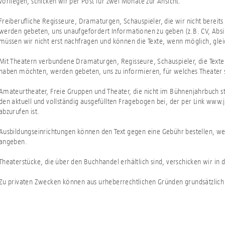
vorliegen, schicken wir per Post für zwei Monate zur Ansicht.
Freiberufliche Regisseure, Dramaturgen, Schauspieler, die wir nicht berei
werden gebeten, uns unaufgefordert Informationen zu geben (z.B. CV, Abs
müssen wir nicht erst nachfragen und können die Texte, wenn möglich, glei
Mit Theatern verbundene Dramaturgen, Regisseure, Schauspieler, die Texte 
haben möchten, werden gebeten, uns zu informieren, für welches Theater s
Amateurtheater, Freie Gruppen und Theater, die nicht im Bühnenjahrbuch ste
den aktuell und vollständig ausgefüllten Fragebogen bei, der per Link www
abzurufen ist.
Ausbildungseinrichtungen können den Text gegen eine Gebühr bestellen, 
angeben.
Theaterstücke, die über den Buchhandel erhältlich sind, verschicken wir in d
Zu privaten Zwecken können aus urheberrechtlichen Gründen grundsätzlich 