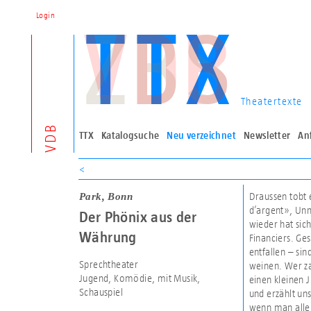
Login
Theatertexte
VDB
TTX
Katalogsuche
Neu verzeichnet
Newsletter
An
<
Park, Bonn
Draussen tobt 
d’argent», Unm
Der Phönix aus der
wieder hat sic
Währung
Financiers. Ge
entfallen – sin
Sprechtheater
weinen. Wer za
Jugend, Komödie, mit Musik,
einen kleinen 
Schauspiel
und erzählt u
wenn man alle 