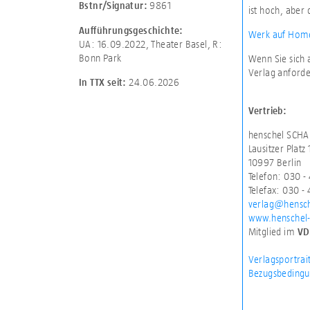
9861
Bstnr/Signatur:
ist hoch, aber
Aufführungsgeschichte:
Werk auf Home
UA: 16.09.2022, Theater Basel, R:
Bonn Park
Wenn Sie sich 
Verlag anforde
24.06.2026
In TTX seit:
Vertrieb:
henschel SCHA
Lausitzer Platz 
10997 Berlin
Telefon: 030 
Telefax: 030 -
verlag@hensch
www.henschel-
Mitglied im
VD
Verlagsportrai
Bezugsbedingu