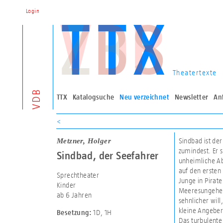
Login
Theatertexte
VDB
TTX
Katalogsuche
Neu verzeichnet
Newsletter
An
<
Metzner, Holger
Sindbad ist de
zumindest. Er 
Sindbad, der Seefahrer
unheimliche Ab
auf den ersten 
Sprechtheater
Junge in Pirat
Kinder
Meeresungeheue
ab 6 Jahren
sehnlicher will
kleine Angeber 
1D
,
1H
Besetzung:
Das turbulente