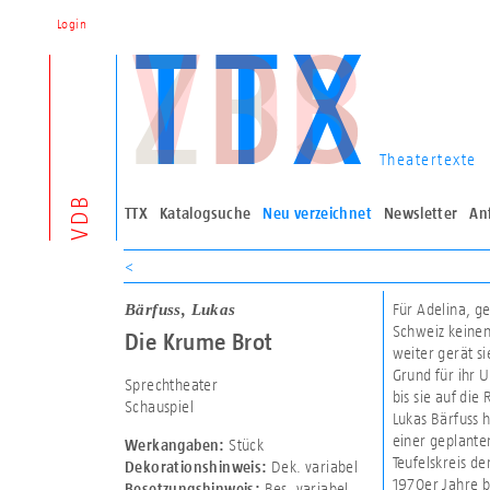
Login
Theatertexte
VDB
TTX
Katalogsuche
Neu verzeichnet
Newsletter
An
<
Bärfuss, Lukas
Für Adelina, ge
Schweiz keinen
Die Krume Brot
weiter gerät si
Grund für ihr U
Sprechtheater
bis sie auf die 
Schauspiel
Lukas Bärfuss 
einer geplanten
Stück
Werkangaben:
Teufelskreis d
Dek. variabel
Dekorationshinweis:
1970er Jahre b
Bes. variabel
Besetzungshinweis: