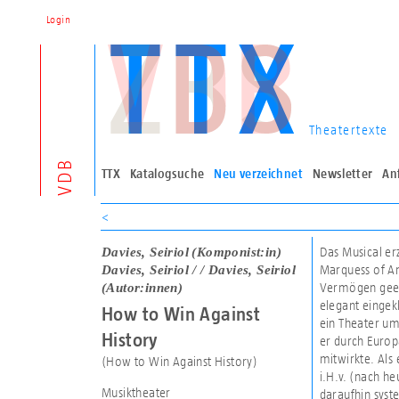
Login
Theatertexte
VDB
TTX
Katalogsuche
Neu verzeichnet
Newsletter
An
<
Davies, Seiriol
(Komponist:in)
Das Musical er
Davies, Seiriol / / Davies, Seiriol
Marquess of An
(Autor:innen)
Vermögen geerb
elegant eingek
How to Win Against
ein Theater um
History
er durch Europ
mitwirkte. Als 
(How to Win Against History)
i.H.v. (nach h
Musiktheater
daraufhin syst