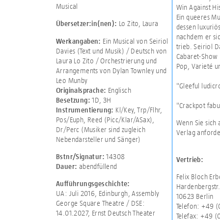
Musical
Win Against Hi
Ein queeres Mu
Lo Zito, Laura
Übersetzer:in(nen):
dessen luxuriö
nachdem er sic
Ein Musical von Seiriol
Werkangaben:
trieb. Seiriol 
Davies (Text und Musik) / Deutsch von
Cabaret-Show u
Laura Lo Zito / Orchestrierung und
Pop, Varieté u
Arrangements von Dylan Townley und
Leo Munby
"Gleeful ludicr
Englisch
Originalsprache:
1D
,
3H
Besetzung:
"Crackpot fab
Kl/Key, Trp/Flhr,
Instrumentierung:
Pos/Euph, Reed (Picc/Klar/ASax),
Wenn Sie sich 
Dr/Perc (Musiker sind zugleich
Verlag anforde
Nebendarsteller und Sänger)
14308
Bstnr/Signatur:
Vertrieb:
abendfüllend
Dauer:
Felix Bloch E
Aufführungsgeschichte:
Hardenbergstr.
UA: Juli 2016, Edinburgh, Assembly
10623 Berlin
George Square Theatre / DSE:
Telefon: +49 
14.01.2027, Ernst Deutsch Theater
Telefax: +49 