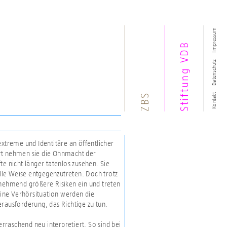
Impressum
Stiftung VDB
Datenschutz
ZBS
Kontakt
treme und Identitäre an öffentlicher
ert nehmen sie die Ohnmacht der
te nicht länger tatenlos zusehen. Sie
lle Weise entgegenzutreten. Doch trotz
unehmend größere Risiken ein und treten
 eine Verhörsituation werden die
rausforderung, das Richtige zu tun.
raschend neu interpretiert. So sind bei