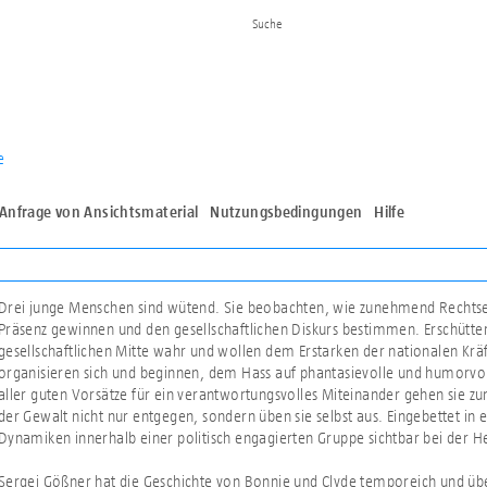
e
Anfrage von Ansichtsmaterial
Nutzungsbedingungen
Hilfe
Drei junge Menschen sind wütend. Sie beobachten, wie zunehmend Rechtsex
Präsenz gewinnen und den gesellschaftlichen Diskurs bestimmen. Erschütt
gesellschaftlichen Mitte wahr und wollen dem Erstarken der nationalen Kräf
organisieren sich und beginnen, dem Hass auf phantasievolle und humorvo
aller guten Vorsätze für ein verantwortungsvolles Miteinander gehen sie z
der Gewalt nicht nur entgegen, sondern üben sie selbst aus. Eingebettet in
Dynamiken innerhalb einer politisch engagierten Gruppe sichtbar bei der He
Sergej Gößner hat die Geschichte von Bonnie und Clyde temporeich und über