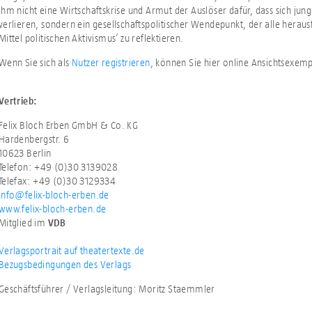
ihm nicht eine Wirtschaftskrise und Armut der Auslöser dafür, dass sich jun
verlieren, sondern ein gesellschaftspolitischer Wendepunkt, der alle herausf
Mittel politischen Aktivismus‘ zu reflektieren.
Wenn Sie sich als
Nutzer registrieren
, können Sie hier online Ansichtsexem
Vertrieb:
Felix Bloch Erben GmbH & Co. KG
Hardenbergstr. 6
10623 Berlin
Telefon: +49 (0)30 3139028
Telefax: +49 (0)30 3129334
info@felix-bloch-erben.de
www.felix-bloch-erben.de
Mitglied im
VDB
Verlagsportrait auf theatertexte.de
Bezugsbedingungen des Verlags
Geschäftsführer / Verlagsleitung: Moritz Staemmler