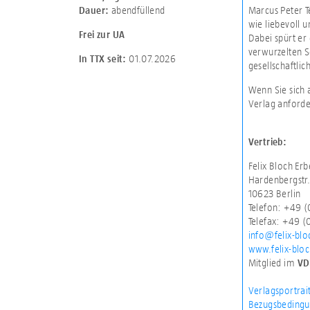
abendfüllend
Marcus Peter T
Dauer:
wie liebevoll 
Frei zur UA
Dabei spürt er
verwurzelten S
01.07.2026
In TTX seit:
gesellschaftlic
Wenn Sie sich 
Verlag anforde
Vertrieb:
Felix Bloch E
Hardenbergstr.
10623 Berlin
Telefon: +49 
Telefax: +49 
info@felix-blo
www.felix-blo
Mitglied im
VD
Verlagsportrai
Bezugsbedingu