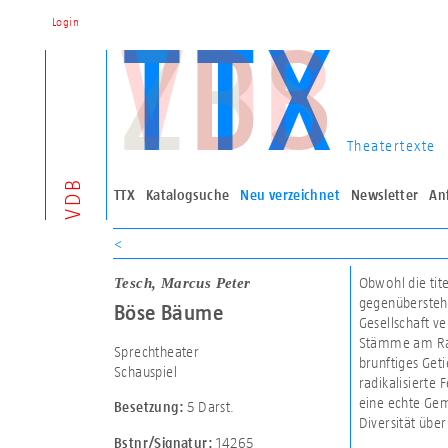
Login
Theatertexte
VDB
TTX
Katalogsuche
Neu verzeichnet
Newsletter
An
<
Tesch, Marcus Peter
Obwohl die tit
gegenüberstehe
Böse Bäume
Gesellschaft ve
Stämme am Rand
Sprechtheater
brunftiges Get
Schauspiel
radikalisierte
eine echte Gem
5 Darst.
Besetzung:
Diversität übe
14265
Bstnr/Signatur: