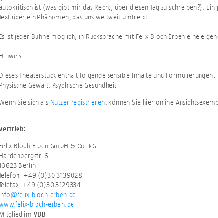
autokritisch ist (was gibt mir das Recht, über diesen Tag zu schreiben?). Ein 
Text über ein Phänomen, das uns weltweit umtreibt.
Es ist jeder Bühne möglich, in Rücksprache mit Felix Bloch Erben eine eige
Hinweis:
Dieses Theaterstück enthält folgende sensible Inhalte und Formulierungen:
Physische Gewalt, Psychische Gesundheit
Wenn Sie sich als
Nutzer registrieren
, können Sie hier online Ansichtsexem
Vertrieb:
Felix Bloch Erben GmbH & Co. KG
Hardenbergstr. 6
10623 Berlin
Telefon: +49 (0)30 3139028
Telefax: +49 (0)30 3129334
info@felix-bloch-erben.de
www.felix-bloch-erben.de
Mitglied im
VDB