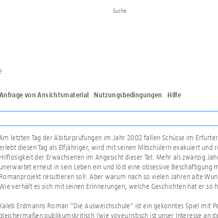
e
Anfrage von Ansichtsmaterial
Nutzungsbedingungen
Hilfe
Am letzten Tag der Abiturprüfungen im Jahr 2002 fallen Schüsse im Erfurt
erlebt diesen Tag als Elfjähriger, wird mit seinen Mitschülern evakuiert und
Hilflosigkeit der Erwachsenen im Angesicht dieser Tat. Mehr als zwanzig Jahre
unerwartet erneut in sein Leben ein und löst eine obsessive Beschäftigung m
Romanprojekt resultieren soll. Aber warum nach so vielen Jahren alte Wun
Wie verhält es sich mit seinen Erinnerungen, welche Geschichten hat er so 
Kaleb Erdmanns Roman "Die Ausweichschule" ist ein gekonntes Spiel mit Per
gleichermaßen publikumskritisch (wie voyeuristisch ist unser Interesse an 