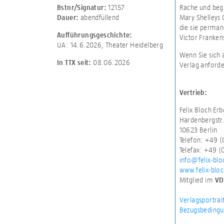
12157
Rache und begi
Bstnr/Signatur:
abendfüllend
Mary Shelleys 
Dauer:
die sie perman
Aufführungsgeschichte:
Victor Franken
UA: 14.6.2026, Theater Heidelberg
Wenn Sie sich 
08.06.2026
In TTX seit:
Verlag anforde
Vertrieb:
Felix Bloch E
Hardenbergstr.
10623 Berlin
Telefon: +49 
Telefax: +49 
info@felix-blo
www.felix-blo
Mitglied im
VD
Verlagsportrai
Bezugsbedingu