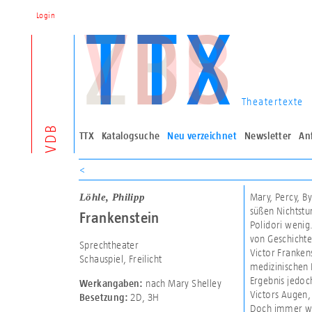
Login
Theatertexte
VDB
TTX
Katalogsuche
Neu verzeichnet
Newsletter
An
<
Löhle, Philipp
Mary, Percy, By
süßen Nichtstu
Frankenstein
Polidori wenig
von Geschichten
Sprechtheater
Victor Frankens
Schauspiel, Freilicht
medizinischen 
Ergebnis jedoc
nach Mary Shelley
Werkangaben:
Victors Augen,
2D
,
3H
Besetzung:
Doch immer wie