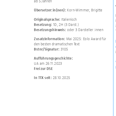
ab 5 Jahren
Korn-Wimmer, Brigitte
Übersetzer:in(nen):
Italienisch
Originalsprache:
1D
,
2H (3 Darst.)
Besetzung:
oder 3 Darsteller:innen
Besetzungshinweis:
Mai 2025: Eolo Award für
Zusatzinformation:
den besten dramatischen Text
3105
Bstnr/Signatur:
Aufführungsgeschichte:
UA am 26.11.2023
Frei zur DSE
28.10.2025
In TTX seit: