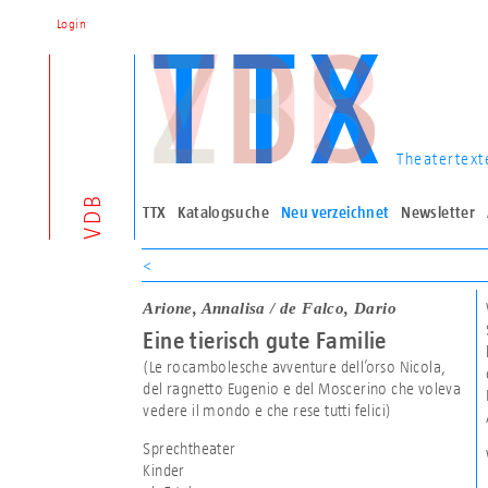
Login
Theatertext
VDB
TTX
Katalogsuche
Neu verzeichnet
Newsletter
<
Arione, Annalisa / de Falco, Dario
Eine tierisch gute Familie
(Le rocambolesche avventure dell’orso Nicola,
del ragnetto Eugenio e del Moscerino che voleva
vedere il mondo e che rese tutti felici)
Sprechtheater
Kinder