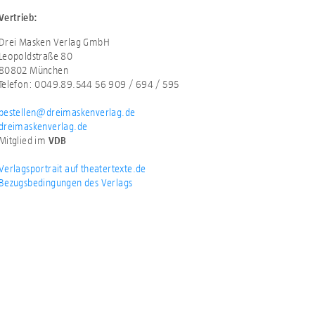
Vertrieb:
Drei Masken Verlag GmbH
Leopoldstraße 80
80802 München
Telefon: 0049.89.544 56 909 / 694 / 595
bestellen@dreimaskenverlag.de
dreimaskenverlag.de
Mitglied im
VDB
Verlagsportrait auf theatertexte.de
Bezugsbedingungen des Verlags