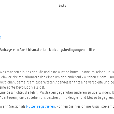
e
Anfrage von Ansichtsmaterial
Nutzungsbedingungen
Hilfe
Was machen ein riesiger Bär und eine winzige bunte Spinne im selben Haus
Schwierigkeiten kümmert sich einer um den anderen! Zwischen einem Plau
köstlichen, gemeinsam zubereiteten Abendessen tritt eine verspielte und beg
eine echte Revolution auslöst.
Eine Geschichte, die lehrt, Misstrauen gegenüber anderen zu überwinden,
Abenteuern, die das Leben uns beschert, mit Neugier und Mut zu begegnen
Wenn Sie sich als
Nutzer registrieren
, können Sie hier online Ansichtsexem