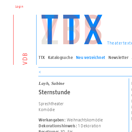
Login
Theatertext
VDB
TTX
Katalogsuche
Neu verzeichnet
Newsletter
<
Layh, Sabine
Sternstunde
Sprechtheater
Komödie
Weihnachtskomödie
Werkangaben:
1 Dekoration
Dekorationshinweis:
3D
,
5H
Besetzung: