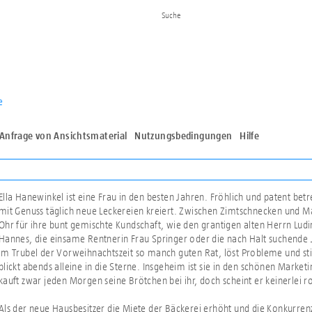
e
Anfrage von Ansichtsmaterial
Nutzungsbedingungen
Hilfe
Ella Hanewinkel ist eine Frau in den besten Jahren. Fröhlich und patent betrei
mit Genuss täglich neue Leckereien kreiert. Zwischen Zimtschnecken und Man
Ohr für ihre bunt gemischte Kundschaft, wie den grantigen alten Herrn Ludin
Hannes, die einsame Rentnerin Frau Springer oder die nach Halt suchende Ju
im Trubel der Vorweihnachtszeit so manch guten Rat, löst Probleme und stif
blickt abends alleine in die Sterne. Insgeheim ist sie in den schönen Marketi
kauft zwar jeden Morgen seine Brötchen bei ihr, doch scheint er keinerlei r
Als der neue Hausbesitzer die Miete der Bäckerei erhöht und die Konkurrenz