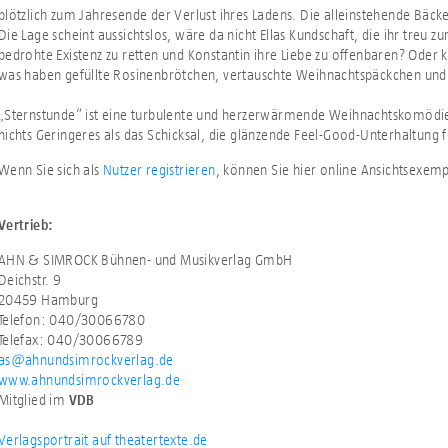
plötzlich zum Jahresende der Verlust ihres Ladens. Die alleinstehende Bäckeri
Die Lage scheint aussichtslos, wäre da nicht Ellas Kundschaft, die ihr treu zur
bedrohte Existenz zu retten und Konstantin ihre Liebe zu offenbaren? Ode
was haben gefüllte Rosinenbrötchen, vertauschte Weihnachtspäckchen und di
„Sternstunde“ ist eine turbulente und herzerwärmende Weihnachtskomöd
nichts Geringeres als das Schicksal, die glänzende Feel-Good-Unterhaltung f
Wenn Sie sich als
Nutzer registrieren
, können Sie hier online Ansichtsexem
Vertrieb:
AHN & SIMROCK Bühnen- und Musikverlag GmbH
Deichstr. 9
20459 Hamburg
Telefon: 040/30066780
Telefax: 040/30066789
as@ahnundsimrockverlag.de
www.ahnundsimrockverlag.de
Mitglied im
VDB
Verlagsportrait auf theatertexte.de