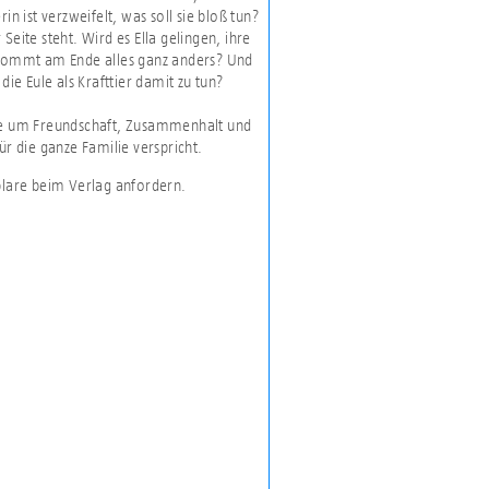
n ist verzweifelt, was soll sie bloß tun?
 Seite steht. Wird es Ella gelingen, ihre
r kommt am Ende alles ganz anders? Und
e Eule als Krafttier damit zu tun?
ie um Freundschaft, Zusammenhalt und
ür die ganze Familie verspricht.
plare beim Verlag anfordern.