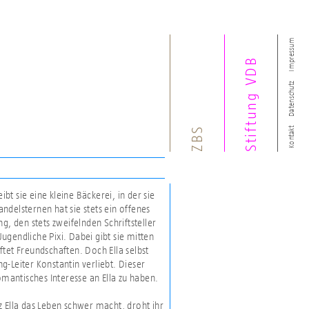
Impressum
Stiftung VDB
Datenschutz
ZBS
Kontakt
bt sie eine kleine Bäckerei, in der sie
delsternen hat sie stets ein offenes
g, den stets zweifelnden Schriftsteller
gendliche Pixi. Dabei gibt sie mitten
tet Freundschaften. Doch Ella selbst
ng-Leiter Konstantin verliebt. Dieser
omantisches Interesse an Ella zu haben.
 Ella das Leben schwer macht, droht ihr