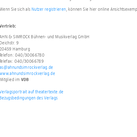
Wenn Sie sich als
Nutzer registrieren
, können Sie hier online Ansichtsexem
Vertrieb:
AHN & SIMROCK Bühnen- und Musikverlag GmbH
Deichstr. 9
20459 Hamburg
Telefon: 040/30066780
Telefax: 040/30066789
as@ahnundsimrockverlag.de
www.ahnundsimrockverlag.de
Mitglied im
VDB
Verlagsportrait auf theatertexte.de
Bezugsbedingungen des Verlags