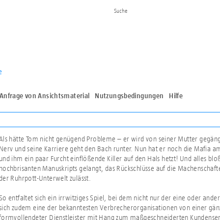
e
Anfrage von Ansichtsmaterial
Nutzungsbedingungen
Hilfe
Als hätte Tom nicht genügend Probleme – er wird von seiner Mutter gegänge
Nerv und seine Karriere geht den Bach runter. Nun hat er noch die Mafia am
und ihm ein paar Furcht einflößende Killer auf den Hals hetzt! Und alles bloß
hochbrisanten Manuskripts gelangt, das Rückschlüsse auf die Machenschaft
der Ruhrpott-Unterwelt zulässt.
So entfaltet sich ein irrwitziges Spiel, bei dem nicht nur der eine oder an
sich zudem eine der bekanntesten Verbrecherorganisationen von einer gänzl
formvollendeter Dienstleister mit Hang zum maßgeschneiderten Kundenser