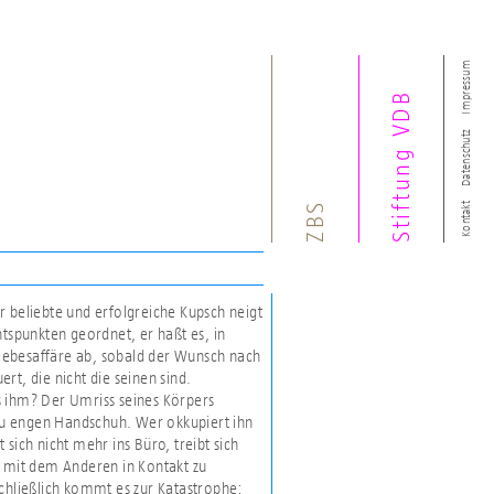
Impressum
Stiftung VDB
Datenschutz
ZBS
Kontakt
r beliebte und erfolgreiche Kupsch neigt
htspunkten geordnet, er haßt es, in
 Liebesaffäre ab, sobald der Wunsch nach
t, die nicht die seinen sind.
s ihm? Der Umriss seines Körpers
 zu engen Handschuh. Wer okkupiert ihn
sich nicht mehr ins Büro, treibt sich
t mit dem Anderen in Kontakt zu
Schließlich kommt es zur Katastrophe: