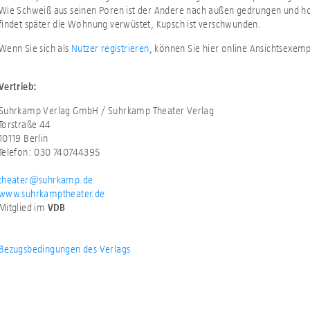
Wie Schweiß aus seinen Poren ist der Andere nach außen gedrungen und h
findet später die Wohnung verwüstet, Kupsch ist verschwunden.
Wenn Sie sich als
Nutzer registrieren
, können Sie hier online Ansichtsexem
Vertrieb:
Suhrkamp Verlag GmbH / Suhrkamp Theater Verlag
Torstraße 44
10119 Berlin
Telefon: 030 740744395
theater@suhrkamp.de
www.suhrkamptheater.de
Mitglied im
VDB
Bezugsbedingungen des Verlags