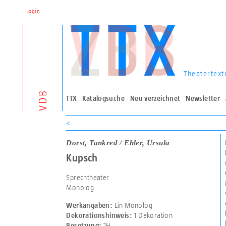
Login
Theatertext
VDB
TTX
Katalogsuche
Neu verzeichnet
Newsletter
<
Dorst, Tankred / Ehler, Ursula
Kupsch
Sprechtheater
Monolog
Ein Monolog
Werkangaben:
1 Dekoration
Dekorationshinweis:
1H
Besetzung: