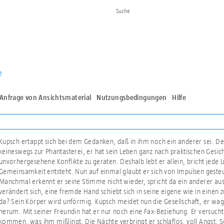
e
Anfrage von Ansichtsmaterial
Nutzungsbedingungen
Hilfe
Kupsch ertappt sich bei dem Gedanken, daß in ihm noch ein anderer sei. De
keineswegs zur Phantasterei, er hat sein Leben ganz nach praktischen Gesic
unvorhergesehene Konflikte zu geraten. Deshalb lebt er allein, bricht jede
Gemeinsamkeit entsteht. Nun auf einmal glaubt er sich von Impulsen gesteuer
Manchmal erkennt er seine Stimme nicht wieder, spricht da ein anderer au
verändert sich, eine fremde Hand schiebt sich in seine eigene wie in einen
da? Sein Körper wird unförmig. Kupsch meidet nun die Gesellschaft, er wagt 
herum. Mit seiner Freundin hat er nur noch eine Fax-Beziehung. Er versuch
kommen, was ihm mißlingt. Die Nächte verbringt er schlaflos, voll Angst. 