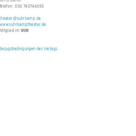
Telefon: 030 740744395
theater@suhrkamp.de
www.suhrkamptheater.de
Mitglied im
VDB
Bezugsbedingungen des Verlags