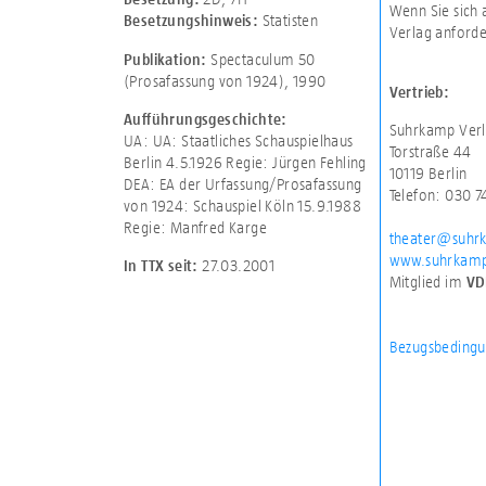
Wenn Sie sich 
Statisten
Besetzungshinweis:
Verlag anforde
Spectaculum 50
Publikation:
(Prosafassung von 1924), 1990
Vertrieb:
Aufführungsgeschichte:
Suhrkamp Verl
UA: UA: Staatliches Schauspielhaus
Torstraße 44
Berlin 4.5.1926 Regie: Jürgen Fehling
10119 Berlin
DEA: EA der Urfassung/Prosafassung
Telefon: 030 
von 1924: Schauspiel Köln 15.9.1988
Regie: Manfred Karge
theater@suhr
www.suhrkamp
27.03.2001
In TTX seit:
Mitglied im
VD
Bezugsbedingu