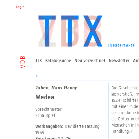
Login
Theatertexte
VDB
TTX
Katalogsuche
Neu verzeichnet
Newsletter
An
<
Jahnn, Hans Henny
Die Geschichte
sie verstieß, 
Medea
1924) schärfer 
mit einer in d
Sprechtheater
geschriebene Me
Schauspiel
die Götter in 
Menschen in ih
Revidierte Fassung
Werkangaben:
Handlung.«
1959
2D
,
7H
Besetzung: