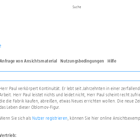
e
Anfrage von Ansichtsmaterial
Nutzungsbedingungen
Hilfe
Herr Paul verkörpert Kontinuität. Er lebt seit Jahrzehnten in einer zerfallen
Arbeit. Herr Paul leistet nichts und leidet nicht, Herr Paul scheint recht zu
die die Fabrik kaufen, abreißen, etwas Neues errichten wollen. Die neue Zei
das Leben dieser Oblomov-Figur.
Wenn Sie sich als
Nutzer registrieren
, können Sie hier online Ansichtsexem
Vertrieb: