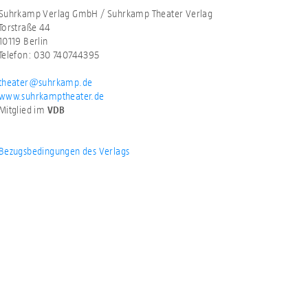
Suhrkamp Verlag GmbH / Suhrkamp Theater Verlag
Torstraße 44
10119 Berlin
Telefon: 030 740744395
theater@suhrkamp.de
www.suhrkamptheater.de
Mitglied im
VDB
Bezugsbedingungen des Verlags