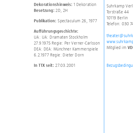
1 Dekoration
Dekorationshinweis:
Suhrkamp Verl
2D
,
2H
Besetzung:
Torstraße 44
10119 Berlin
Spectaculum 26, 1977
Publikation:
Telefon: 030 
Aufführungsgeschichte:
theater@suhr
UA: UA: Dramaten Stockholm
www.suhrkamp
27.9.1975 Regie: Per Verner-Carlsson
Mitglied im
VD
DEA: DEA: Münchner Kammerspiele
6.2.1977 Regie: Dieter Dorn
Bezugsbedingu
27.03.2001
In TTX seit: