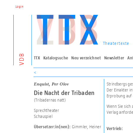
Login
Theatertexte
VDB
TTX
Katalogsuche
Neu verzeichnet
Newsletter
An
<
Enquist, Per Olov
Strindbergs ge
Der Einakter i
Die Nacht der Tribaden
Erprobung auf d
(Tribadernas natt)
Wenn Sie sich 
Sprechtheater
Verlag anforde
Schauspiel
Gimmler, Heiner
Übersetzer:in(nen):
Vertrieb: