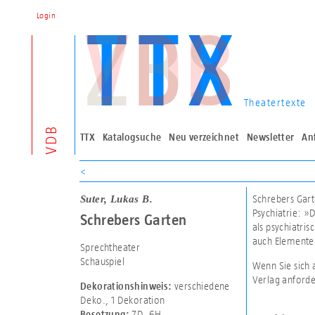
Login
Theatertexte
VDB
TTX
Katalogsuche
Neu verzeichnet
Newsletter
An
<
Suter, Lukas B.
Schrebers Gart
Psychiatrie: »D
Schrebers Garten
als psychiatri
auch Elemente 
Sprechtheater
Schauspiel
Wenn Sie sich 
Verlag anforde
verschiedene
Dekorationshinweis:
Deko.
,
1 Dekoration
7D
,
6H
Besetzung: