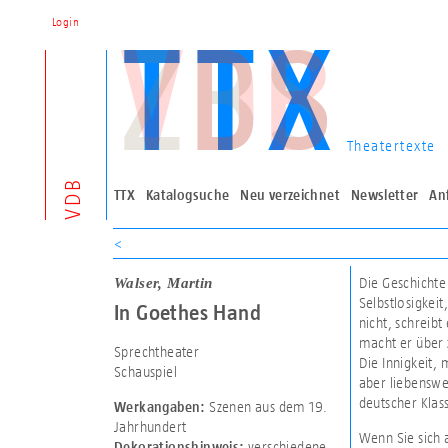
Login
Theatertexte
VDB
TTX
Katalogsuche
Neu verzeichnet
Newsletter
An
<
Walser, Martin
Die Geschichte
Selbstlosigkeit
In Goethes Hand
nicht, schreibt
macht er über 
Sprechtheater
Die Innigkeit,
Schauspiel
aber liebenswer
deutscher Klas
Szenen aus dem 19.
Werkangaben:
Jahrhundert
Wenn Sie sich 
verschiedene
Dekorationshinweis: