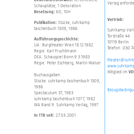
Verlag anforde
Schauplätze
,
1 Dekoration
6D
,
10H
Besetzung:
Vertrieb:
Stücke, suhrkamp
Publikation:
taschenbuch 1309, 1986
Suhrkamp Verl
Torstraße 44
Aufführungsgeschichte:
10119 Berlin
UA: Burgtheater Wien 18.12.1982
Telefon: 030 
Regie: Karl Fruchtmann
DEA: Schauspiel Bonn 9.3.1983
theater@suhr
Regie: Peter Eschberg, Martin Walser
www.suhrkamp
Mitglied im
VD
Buchausgaben:
Stücke. suhrkamp taschenbuch 1309,
1986
Bezugsbedingu
Spectaculum 37, 1983
suhrkamp taschenbuch 1077, 1982
WA Band 9. Suhrkamp Verlag, 1997
27.03.2001
In TTX seit: