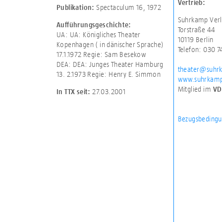
Vertrieb:
Spectaculum 16, 1972
Publikation:
Suhrkamp Verl
Aufführungsgeschichte:
Torstraße 44
UA: UA: Königliches Theater
10119 Berlin
Kopenhagen ( in dänischer Sprache)
Telefon: 030 
17.1.1972 Regie: Sam Besekow
DEA: DEA: Junges Theater Hamburg
theater@suhr
13. 2.1973 Regie: Henry E. Simmon
www.suhrkamp
Mitglied im
VD
27.03.2001
In TTX seit:
Bezugsbedingu