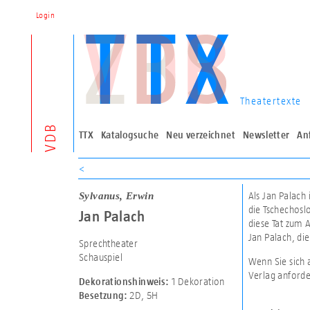
Login
Theatertexte
VDB
TTX
Katalogsuche
Neu verzeichnet
Newsletter
An
<
Sylvanus, Erwin
Als Jan Palach
die Tschechosl
Jan Palach
diese Tat zum 
Jan Palach, di
Sprechtheater
Schauspiel
Wenn Sie sich 
Verlag anforde
1 Dekoration
Dekorationshinweis:
2D
,
5H
Besetzung: