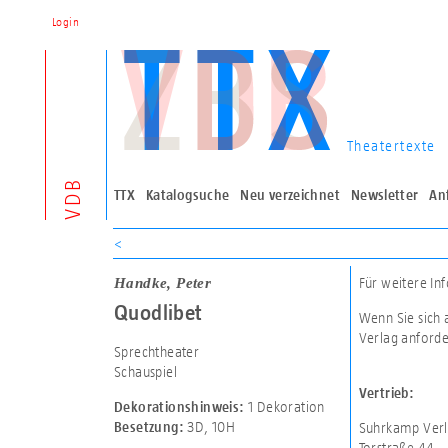
Login
Theatertexte
VDB
TTX
Katalogsuche
Neu verzeichnet
Newsletter
An
<
Handke, Peter
Für weitere In
Quodlibet
Wenn Sie sich 
Verlag anforde
Sprechtheater
Schauspiel
Vertrieb:
1 Dekoration
Dekorationshinweis:
3D
,
10H
Suhrkamp Verl
Besetzung:
Torstraße 44