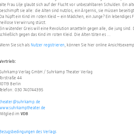
alte Frau Lilje glaubt sich auf der Flucht vor unbezahlbaren Schulden. Ein al
beschimpft sie alle: die Alten sind nutzlos, ein Ärgernis, sie müssen beseiti
Da hüpft ein Kind im roten Kleid – ein Mädchen, ein Junge? Ein lebendiges 
heillose Verwirrung stürzt.
Ein wütender Greis will eine Revolution anzetteln gegen alle, die jung sind.
schließlich gegen das Kind im roten Kleid. Die Alten töten es ...
Wenn Sie sich als
Nutzer registrieren
, können Sie hier online Ansichtsexem
Vertrieb:
Suhrkamp Verlag GmbH / Suhrkamp Theater Verlag
Torstraße 44
10119 Berlin
Telefon: 030 740744395
theater@suhrkamp.de
www.suhrkamptheater.de
Mitglied im
VDB
Bezugsbedingungen des Verlags