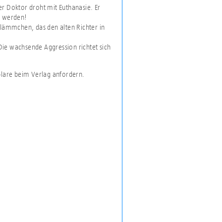
ter Doktor droht mit Euthanasie. Er
gt werden!
Flämmchen, das den alten Richter in
 Die wachsende Aggression richtet sich
plare beim Verlag anfordern.