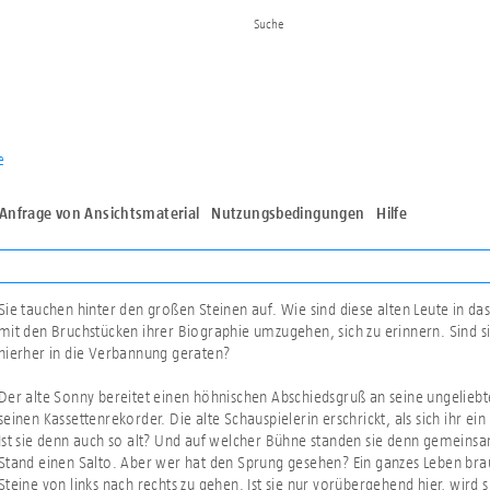
e
Anfrage von Ansichtsmaterial
Nutzungsbedingungen
Hilfe
Sie tauchen hinter den großen Steinen auf. Wie sind diese alten Leute in
mit den Bruchstücken ihrer Biographie umzugehen, sich zu erinnern. Sind 
hierher in die Verbannung geraten?
Der alte Sonny bereitet einen höhnischen Abschiedsgruß an seine ungelieb
seinen Kassettenrekorder. Die alte Schauspielerin erschrickt, als sich ihr ei
Ist sie denn auch so alt? Und auf welcher Bühne standen sie denn gemeins
Stand einen Salto. Aber wer hat den Sprung gesehen? Ein ganzes Leben brauc
Steine von links nach rechts zu gehen. Ist sie nur vorübergehend hier, wird 