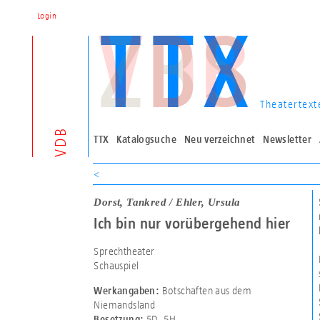
Login
Theatertext
VDB
TTX
Katalogsuche
Neu verzeichnet
Newsletter
<
Dorst, Tankred / Ehler, Ursula
Ich bin nur vorübergehend hier
Sprechtheater
Schauspiel
Botschaften aus dem
Werkangaben:
Niemandsland
5D
,
5H
Besetzung: