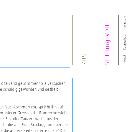
Impressum
Stiftung VDB
Datenschutz
ZBS
Kontakt
 das öde Land gekommen? Sie versuchen
sie schuldig geworden und deshalb
ten Nachkommen vor, spricht ihn auf
n munterer Greis als ihr Romeo vorstellt.
am? Ein alter Tänzer macht aus dem
ht die alte Frau Schilagi, um über die
sie die andere Seite nie erreichen? Die