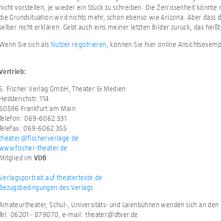
nicht vorstellen, je wieder ein Stück zu schreiben. Die Zerrissenheit könnte
die Grundsituation wird nichts mehr, schon ebenso wie Arizona. Aber dass d
selber nicht erklären. Gebt auch eins meiner letzten Bilder zurück, das he
Wenn Sie sich als
Nutzer registrieren
, können Sie hier online Ansichtsexem
Vertrieb:
S. Fischer Verlag GmbH, Theater & Medien
Hedderichstr. 114
60596 Frankfurt am Main
Telefon: 069-6062 331
Telefax: 069-6062 355
theater@fischerverlage.de
www.fischer-theater.de
Mitglied im
VDB
Verlagsportrait auf theatertexte.de
Bezugsbedingungen des Verlags
Amateurtheater, Schul-, Universitäts- und Laienbühnen wenden sich an de
Tel. 06201 - 879070, e-mail: theater@dtver.de