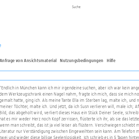
e
Anfrage von Ansichtsmaterial
Nutzungsbedingungen
Hilfe
"Endlich in München kann ich mir irgendeine suchen, aber ich war kein a
dem Werkzeugschrank einen Nagel nahm, fragte ich mich, dass sie mich noch
gemalt hatte, ging ich. Als meine Tante Ella im Sterben lag, malte ich, un
meiner Töchter, malte ich. Und jetzt, da ich Susn verlieren will, male ich; 
Bild, das abgeholt wird, verliert dieses Haus ein Stück Deiner Seele, schrei
hat es mir weder Herz noch Kopf zerrissen, flüsterte ich ihr, als sie das letz
wenn man schreibt, das ist ja viel leiser als flüstern. Verschwiegen schieb
Literatur nur Verständigung zwischen Eingeweihten sein kann. Am Telefon me
zwei und wieder diese billige Seelenlosigkeit. Ich schrieb es in 5 Tagen hi