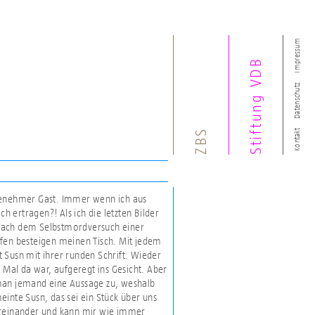
Impressum
Stiftung VDB
Datenschutz
ZBS
Kontakt
ngenehmer Gast. Immer wenn ich aus
 ertragen?! Als ich die letzten Bilder
d nach dem Selbstmordversuch einer
Affen besteigen meinen Tisch. Mit jedem
bt Susn mit ihrer runden Schrift. Wieder
te Mal da war, aufgeregt ins Gesicht. Aber
t man jemand eine Aussage zu, weshalb
inte Susn, das sei ein Stück über uns
ntereinander und kann mir wie immer