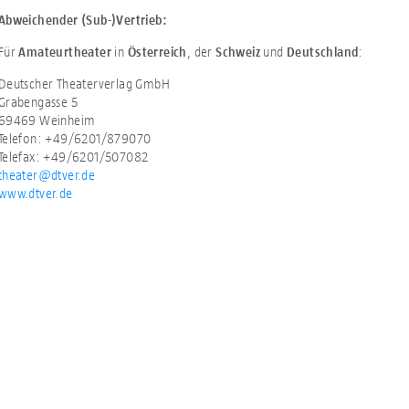
Abweichender (Sub-)Vertrieb:
Für
in
, der
und
:
Amateurtheater
Österreich
Schweiz
Deutschland
Deutscher Theaterverlag GmbH
Grabengasse 5
69469 Weinheim
Telefon: +49/6201/879070
Telefax: +49/6201/507082
theater@dtver.de
www.dtver.de