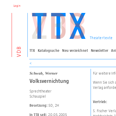
Login
Theatertexte
VDB
TTX
Katalogsuche
Neu verzeichnet
Newsletter
An
<
Schwab, Werner
Für weitere In
Volksvernichtung
Wenn Sie sich 
Verlag anforde
Sprechtheater
Schauspiel
Vertrieb:
5D
,
2H
Besetzung:
S. Fischer Ve
20.05.2005
In TTX seit:
Hedderichstr. 