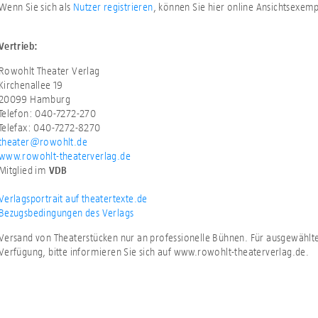
Wenn Sie sich als
Nutzer registrieren
, können Sie hier online Ansichtsexem
Vertrieb:
Rowohlt Theater Verlag
Kirchenallee 19
20099 Hamburg
Telefon: 040-7272-270
Telefax: 040-7272-8270
theater@rowohlt.de
www.rowohlt-theaterverlag.de
Mitglied im
VDB
Verlagsportrait auf theatertexte.de
Bezugsbedingungen des Verlags
Versand von Theaterstücken nur an professionelle Bühnen. Für ausgewählt
Verfügung, bitte informieren Sie sich auf www.rowohlt-theaterverlag.de.