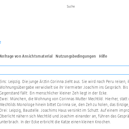
e
Anfrage von Ansichtsmaterial
Nutzungsbedingungen
Hilfe
Eins: Leipzig. Die junge Ärztin Corinna zieht aus. Sie wird nach Peru reisen,
Wohnungsübergabe verwickelt sie ihr Vermieter Joachim ins Gespräch. Bis 
Gegenstand fällt: Ein menschlicher kleiner Zeh liegt in der Ecke.
Zwei: München, die Wohnung von Corinnas Mutter Mechtild. Hierher, statt na
Mechtilds Monologe hinein bittet Corinna sie, den Zeh zu holen, das Einzige,
Drei: Leipzig, Baustelle. Joachims Haus versinkt im Schutt. Auf einem imp
Oberlicht nähern sich Mechtild und Joachim einander an, führen das Gesprä
unterbrach. In der Ecke erbricht die Katze einen kleinen Knochen.