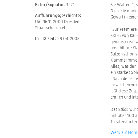
1271
Sie Waffen.", 
Bstnr/Signatur:
Dieser Monolo
Aufführungsgeschichte:
Gewalt in eine
UA: 16.11.2000 Dresden,
Staatsschauspiel
"Zur Premiere
KRIEG von Kai 
29.04.2003
In TTX seit:
genauso real w
unsichtbare Kl
Sätzen schon v
Klamms immer 
Alles, was der
ein starkes Sol
"Nach der eige
inzwischen vor
läßt diese Zus
ehrlich und in
Das Stück wur
mit über 100 a
Theaterstücken
Werk auf Home