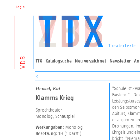
Login
Theatertexte
VDB
TTX
Katalogsuche
Neu verzeichnet
Newsletter
An
<
Hensel, Kai
"Schule ist Z
Existenz." - D
Klamms Krieg
Leistungskurse
den Selbstmord
Sprechtheater
Abiturs, Klam
Monolog, Schauspiel
er argumentier
Drohungen. Imm
Monolog
Werkangaben:
Ehrgeiz und e
1H (1 Darst.)
Besetzung:
bricht. "Niema