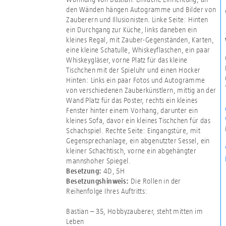
den Wänden hängen Autogramme und Bilder von
Zauberern und Illusionisten. Linke Seite: Hinten
ein Durchgang zur Küche, links daneben ein
kleines Regal, mit Zauber-Gegenständen, Karten,
eine kleine Schatulle, Whiskeyflaschen, ein paar
Whiskeygläser, vorne Platz für das kleine
Tischchen mit der Spieluhr und einen Hocker
Hinten: Links ein paar Fotos und Autogramme
von verschiedenen Zauberkünstlern, mittig an der
Wand Platz für das Poster, rechts ein kleines
Fenster hinter einem Vorhang, darunter ein
kleines Sofa, davor ein kleines Tischchen für das
Schachspiel. Rechte Seite: Eingangstüre, mit
Gegensprechanlage, ein abgenutzter Sessel, ein
kleiner Schachtisch, vorne ein abgehängter
mannshoher Spiegel.
4D
,
5H
Besetzung:
Die Rollen in der
Besetzungshinweis:
Reihenfolge Ihres Auftritts:
Bastian – 35, Hobbyzauberer, steht mitten im
Leben