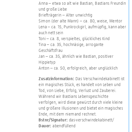
Anna – etwa so alt wie Bastian, Bastians Freundin
und große Liebe
Briefträgerin – Alter unwichtig
Simon (der alte Mann) – ca. 80, weise, Mentor
Lena – ca. 15, Punkrockgirl, aufmüpfig, kann aber
auch nett sein
Toni – ca. 8, verspieltes, glückliches Kind
Tina – ca. 35, hochnäsige, arrogante
Geschäftsfrau
Jan – ca. 35, ähnlich wie Bastian, positiver
Hippietyp
Anton – ca. 50, erfolgreich, aber unglücklich
Das Verschwindekabinett ist
Zusatzinformation:
ein magisches Stück, es handelt von Leben und
Tod, von Liebe, Erfolg, Verlust und Zauberei.
Während wir Bastians Lebensgeschichte
verfolgen, wird diese gewürzt durch viele kleine
und größere Illusionen und bietet ein magisches
Ende, mit dem niemand rechnet.
das-verschwindekabinett/
Bstnr/Signatur:
abendfüllend
Dauer: