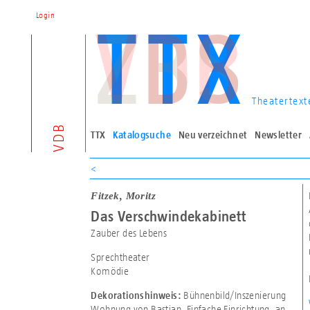
Login
Theatertext
VDB
TTX
Katalogsuche
Neu verzeichnet
Newsletter
<
Fitzek, Moritz
Das Verschwindekabinett
Zauber des Lebens
Sprechtheater
Komödie
Bühnenbild/Inszenierung
Dekorationshinweis:
Wohnung von Bastian. Einfache Einrichtung, an