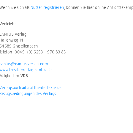
Wenn Sie sich als
Nutzer registrieren
, können Sie hier online Ansichtsexem
Vertrieb:
CANTUS Verlag
Hallenweg 14
64689 Grasellenbach
Telefon: 0049- (0) 6253 – 970 83 83
cantus@cantus-verlag.com
www.theaterverlag-cantus.de
Mitglied im
VDB
Verlagsportrait auf theatertexte.de
Bezugsbedingungen des Verlags