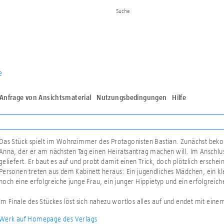
e
Anfrage von Ansichtsmaterial
Nutzungsbedingungen
Hilfe
Das Stück spielt im Wohnzimmer des Protagonisten Bastian. Zunächst bek
Anna, der er am nächsten Tag einen Heiratsantrag machen will. Im Anschlu
geliefert. Er baut es auf und probt damit einen Trick, doch plötzlich ersch
Personen treten aus dem Kabinett heraus: Ein jugendliches Mädchen, ein kle
noch eine erfolgreiche junge Frau, ein junger Hippietyp und ein erfolgreiche
Im Finale des Stückes löst sich nahezu wortlos alles auf und endet mit ein
Werk auf Homepage des Verlags