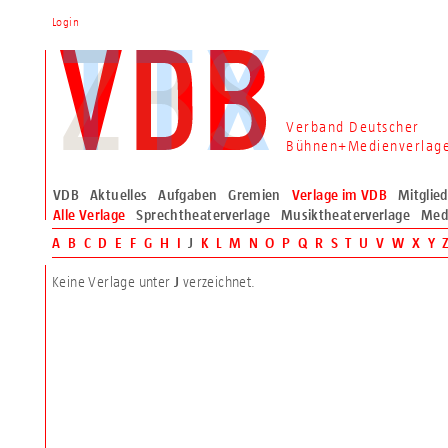
Login
Verband Deutscher
Bühnen+Medienverlag
VDB
Aktuelles
Aufgaben
Gremien
Verlage im VDB
Mitglie
Alle Verlage
Sprechtheaterverlage
Musiktheaterverlage
Med
A
B
C
D
E
F
G
H
I
J
K
L
M
N
O
P
Q
R
S
T
U
V
W
X
Y
Keine Verlage unter
verzeichnet.
J